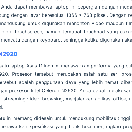
ni, Anda dapat membawa laptop ini bepergian dengan mudah.
ukung dengan layar beresolusi 1366 x 768 piksel. Dengan re
endukung untuk digunakan menonton video maupun film.
nologi touchscreen, namun terdapat touchpad yang cuku
 menyatu dengan keyboard, sehingga ketika digunakan akan
n N2920
 satu laptop Asus 11 inch ini menawarkan performa yang c
920. Prosesor tersebut merupakan salah satu seri prose
tersebut adalah penggunaan daya yang lebih hemat diband
an prosesor Intel Celeron N2920, Anda dapat melakukan
 streaming video, browsing, menjalankan aplikasi office, 
i.
tu ini memang didesain untuk mendukung mobilitas tinggi. 
menawarkan spesifikasi yang tidak bisa menjangkau pro