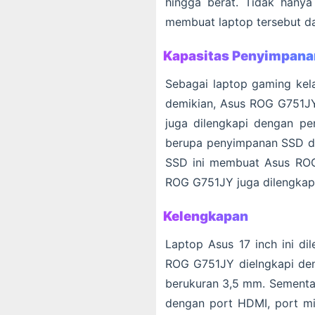
hingga berat. Tidak hany
membuat laptop tersebut da
Kapasitas Penyimpana
Sebagai laptop gaming kela
demikian, Asus ROG G751JY 
juga dilengkapi dengan pe
berupa penyimpanan SSD d
SSD ini membuat Asus ROG
ROG G751JY juga dilengkapi
Kelengkapan
Laptop Asus 17 inch ini di
ROG G751JY dielngkapi den
berukuran 3,5 mm. Sementara
dengan port HDMI, port min