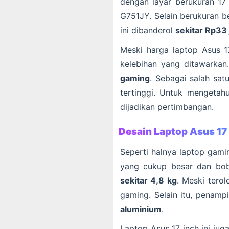
dengan layar berukuran 17 
G751JY. Selain berukuran be
ini dibanderol
sekitar Rp33 
Meski harga laptop Asus 1
kelebihan yang ditawarka
gaming
. Sebagai salah sat
tertinggi. Untuk mengetahu
dijadikan pertimbangan.
Desain Laptop Asus 17
Seperti halnya laptop gamin
yang cukup besar dan bo
sekitar 4,8 kg
. Meski tero
gaming. Selain itu, penamp
aluminium
.
Laptop Asus 17 inch ini jug