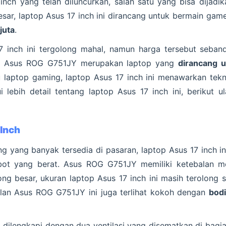
inch yang telah diluncurkan, salah satu yang bisa dijadi
sar, laptop Asus 17 inch ini dirancang untuk bermain gam
juta
.
7 inch ini tergolong mahal, namun harga tersebut seband
n. Asus ROG G751JY merupakan laptop yang
dirancang 
u laptop gaming, laptop Asus 17 inch ini menawarkan tekn
i lebih detail tentang laptop Asus 17 inch ini, berikut 
 Inch
g yang banyak tersedia di pasaran, laptop Asus 17 inch i
bot yang berat. Asus ROG G751JY memiliki ketebalan
long besar, ukuran laptop Asus 17 inch ini masih terolong
ilan Asus ROG G751JY ini juga terlihat kokoh dengan
bodi
a dilengkapi dengan dua ventilasi yang disematkan di bagi