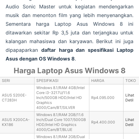
Audio Sonic Master untuk kegiatan mendengarkan
musik dan menonton film yang lebih menyenangkan.
Sementara harga Laptop Asus Windows 8 ini
ditawarkan sekitar Rp 3,5 juta dan terjangkau untuk
kalangan mahasiswa dan karyawan. Berikut ini juga
dipapaparkan
daftar harga dan spesifikasi Laptop
Asus dengan OS Windows 8
.
Harga Laptop Asus Windows 8
SERI
SPESIFIKASI
HARGA
TOKO
Windows 8.1/RAM 4GB/Intel
Core i3-3217U/11.6
ASUS S200E-
Lihat
Inch/500GB HDD/Intel HD
Rp4.095.000
CT283H
Detil
Graphics
4000/Cam/BT/SILVER
Windows 8.1/RAM 2GB/11.6
ASUS X200CA-
Inch/Dual Core 1007/500GB
Lihat
Rp4.400.000
KX186
HDD/Intel HD Graphics
Detil
4000/Cam/BT/BLUE
Windows 8.1/RAM 2GB/Dual