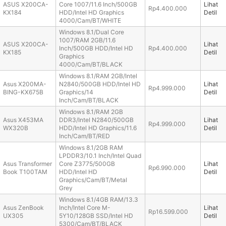
ASUS X200CA-
Core 1007/11.6 Inch/500GB
Lihat
Rp4.400.000
KX184
HDD/Intel HD Graphics
Detil
4000/Cam/BT/WHITE
Windows 8.1/Dual Core
1007/RAM 2GB/11.6
ASUS X200CA-
Lihat
Inch/500GB HDD/Intel HD
Rp4.400.000
KX185
Detil
Graphics
4000/Cam/BT/BLACK
Windows 8.1/RAM 2GB/Intel
Asus X200MA-
N2840/500GB HDD/Intel HD
Lihat
Rp4.999.000
BING-KX675B
Graphics/14
Detil
Inch/Cam/BT/BLACK
Windows 8.1/RAM 2GB
Asus X453MA
DDR3/Intel N2840/500GB
Lihat
Rp4.999.000
WX320B
HDD/Intel HD Graphics/11.6
Detil
Inch/Cam/BT/RED
Windows 8.1/2GB RAM
LPDDR3/10.1 Inch/Intel Quad
Asus Transformer
Core Z3775/500GB
Lihat
Rp6.990.000
Book T100TAM
HDD/Intel HD
Detil
Graphics/Cam/BT/Metal
Grey
Windows 8.1/4GB RAM/13.3
Asus ZenBook
Inch/Intel Core M-
Lihat
Rp16.599.000
UX305
5Y10/128GB SSD/Intel HD
Detil
5300/Cam/BT/BLACK