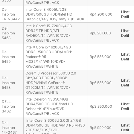
3350
RW/Cam/BT/BLACK
Dell
Intel Core i3 4005U/2GB
Lihat
Inspiron
DDR3/500GB HDD/Intel HD
Rp4.900.000
Detil
14-N3442
Graphics/14″/DOS/Cam/BT/BLACK
Intel® Core™ i5-7200U/4GB
Dell
DDR4/1TB HDD/ATI
Lihat
Inspiron
Rp8.201.600
RADEON/14″/WIN10/DVD-
Detil
5468
RW/Cam/BT/BLACK
Intel® Core i5™ 6200U/4GB
Dell
DDR3L/500GB HDD/AMD®
Lihat
Inspiron
Radeon® R5
Rp8.586.000
Detil
5459
M335/14″/WIN10/DVD-
RW/Cam/BT/WHITE
Core™ i3 Processor 5005U 2.0
Dell
Ghz/4GB DDR3L/500GB
Lihat
Inspiron
HDD/nVidia® GeForce®
Rp6.586.000
Detil
5458
GT920M/14″/WIN10/DVD-
RW/Cam/BT/WHITE
Intel Celeron N3350/4GB
DELL
DDR4/500 GB HDD/Intel HD
Lihat
Inspiron
Rp3.850.000
Onboard/14″/linux/DVD
Detil
3462
RW/Cam/BT/BLACK
Intel Core I3 6006U 2.0Ghz/4GB
Dell
DDR4/500 GB HDD/AMD R5 M430
Lihat
Inspiron
Rp5.999.000
2GB/14″/DOS/DVD-
Detil
14-3467