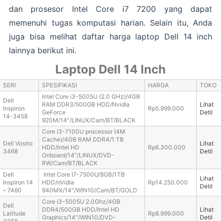
dan prosesor Intel Core i7 7200 yang dapat
memenuhi tugas komputasi harian. Selain itu, Anda
juga bisa melihat daftar harga laptop Dell 14 inch
lainnya berikut ini.
Laptop Dell 14 Inch
SERI
SPESIFIKASI
HARGA
TOKO
Intel Core i3-5005U (2.0 GHz)/4GB
Dell
RAM DDR3/500GB HDD/Nvidia
Lihat
Inspiron
Rp5.999.000
GeForce
Detil
14-3458
920M/14″/LINUX/Cam/BT/BLACK
Core i3-7100U processor (4M
Cache)/4GB RAM DDR4/1 TB
Dell Vostro
Lihat
HDD/Intel HD
Rp6.300.000
3468
Detil
Onboard/14″/LINUX/DVD-
RW/Cam/BT/BLACK
Dell
Intel Core I7-7500U/8GB/1TB
Lihat
Inspiron 14
HDD/nVidia
Rp14.250.000
Detil
– 7460
940MX/14″/WIN10/Cam/BT/GOLD
Core i3-5005U 2.0Ghz/4GB
Dell
DDR4/500GB HDD/Intel HD
Lihat
Latitude
Rp8.999.000
Graphics/14″/WIN10/DVD-
Detil