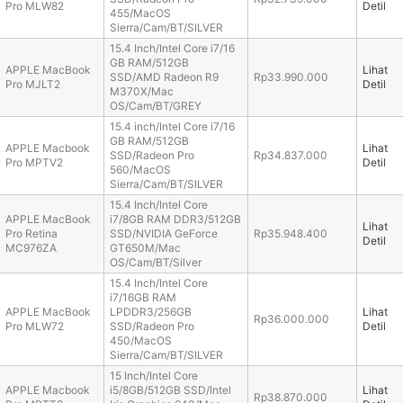
Pro MLW82
Detil
455/MacOS
Sierra/Cam/BT/SILVER
15.4 Inch/Intel Core i7/16
GB RAM/512GB
APPLE MacBook
Lihat
SSD/AMD Radeon R9
Rp33.990.000
Pro MJLT2
Detil
M370X/Mac
OS/Cam/BT/GREY
15.4 inch/Intel Core i7/16
GB RAM/512GB
APPLE Macbook
Lihat
SSD/Radeon Pro
Rp34.837.000
Pro MPTV2
Detil
560/MacOS
Sierra/Cam/BT/SILVER
15.4 Inch/Intel Core
APPLE MacBook
i7/8GB RAM DDR3/512GB
Lihat
Pro Retina
SSD/NVIDIA GeForce
Rp35.948.400
Detil
MC976ZA
GT650M/Mac
OS/Cam/BT/Silver
15.4 Inch/Intel Core
i7/16GB RAM
APPLE MacBook
LPDDR3/256GB
Lihat
Rp36.000.000
Pro MLW72
SSD/Radeon Pro
Detil
450/MacOS
Sierra/Cam/BT/SILVER
15 Inch/Intel Core
APPLE Macbook
i5/8GB/512GB SSD/Intel
Lihat
Rp38.870.000