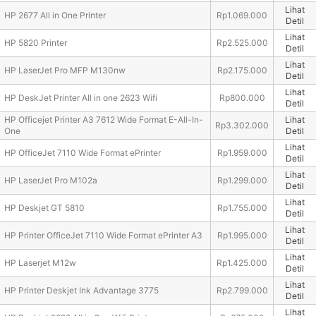
Lihat
HP 2677 All in One Printer
Rp1.069.000
Detil
Lihat
HP 5820 Printer
Rp2.525.000
Detil
Lihat
HP LaserJet Pro MFP M130nw
Rp2.175.000
Detil
Lihat
HP DeskJet Printer All in one 2623 Wifi
Rp800.000
Detil
HP Officejet Printer A3 7612 Wide Format E-All-In-
Lihat
Rp3.302.000
One
Detil
Lihat
HP OfficeJet 7110 Wide Format ePrinter
Rp1.959.000
Detil
Lihat
HP LaserJet Pro M102a
Rp1.299.000
Detil
Lihat
HP Deskjet GT 5810
Rp1.755.000
Detil
Lihat
HP Printer OfficeJet 7110 Wide Format ePrinter A3
Rp1.995.000
Detil
Lihat
HP Laserjet M12w
Rp1.425.000
Detil
Lihat
HP Printer Deskjet Ink Advantage 3775
Rp2.799.000
Detil
Lihat