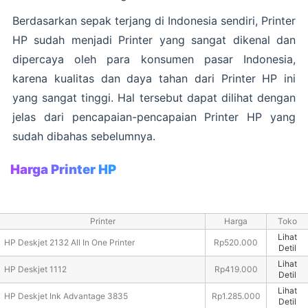
Berdasarkan sepak terjang di Indonesia sendiri, Printer
HP sudah menjadi Printer yang sangat dikenal dan
dipercaya oleh para konsumen pasar Indonesia,
karena kualitas dan daya tahan dari Printer HP ini
yang sangat tinggi. Hal tersebut dapat dilihat dengan
jelas dari pencapaian-pencapaian Printer HP yang
sudah dibahas sebelumnya.
Harga Printer HP
Printer
Harga
Toko
Lihat
HP Deskjet 2132 All In One Printer
Rp520.000
Detil
Lihat
HP Deskjet 1112
Rp419.000
Detil
Lihat
HP Deskjet Ink Advantage 3835
Rp1.285.000
Detil