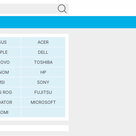
SUS
ACER
PLE
DELL
NOVO
TOSHIBA
NOM
HP
SI
SONY
S ROG
FUJITSU
DATOR
MICROSOFT
AOMI