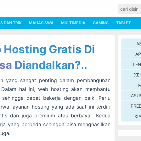
PS DAN TRIK
MAHASISWA
MULTIMEDIA
GAMING
TABLET
A
Hosting Gratis Di
AP
sa Diandalkan?..
LE
XE
an yang sangat penting dalam pembangunan
M
 Dalam hal ini, web hosting akan membantu
ASU
a sehingga dapat bekerja dengan baik. Perlu
PRE
hwa layanan hosting yang ada saat ini terdiri
ratis dan juga premium atau berbayar. Kedua
XI
kerja yang berbeda sehingga bisa menghasilkan
juga.