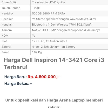
Drive Optik
Tray-loading DVD+/-RW
Touch Screen
Tidak
Harddisk
500GB 5400 RPM SATA
Speaker
Ya Stereo speakers dengan Waves MaxxAudio®
Koneksi
Bluetooth v4, Dell Wireless 1704 802.11b/g/n
Kamera
Native HD 1.0 MP dengan microphone di dalamnya
HDMI
Ya
Slot
1x RJ-45, 1x Audion in/out
Baterai
4-cell 2.8Ah Lithium-ion Battery
Berat
1.99 Kg
Harga Dell Inspiron 14-3421 Core i3
Terbaru!
Harga Baru:
Rp.
4.500.000,-
Harga Bekas: –
Untuk Spesifikasi dan Harga Arena Laptop memberi
rating: