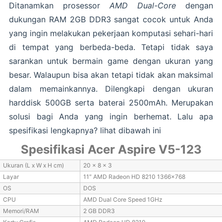
Ditanamkan prosessor
AMD Dual-Core
dengan
dukungan RAM 2GB DDR3 sangat cocok untuk Anda
yang ingin melakukan pekerjaan komputasi sehari-hari
di tempat yang berbeda-beda. Tetapi tidak saya
sarankan untuk bermain game dengan ukuran yang
besar. Walaupun bisa akan tetapi tidak akan maksimal
dalam memainkannya. Dilengkapi dengan ukuran
harddisk 500GB serta baterai 2500mAh. Merupakan
solusi bagi Anda yang ingin berhemat. Lalu apa
spesifikasi lengkapnya? lihat dibawah ini
Spesifikasi Acer Aspire V5-123
Ukuran (L x W x H cm)
20 x 8 x 3
Layar
11″ AMD Radeon HD 8210 1366×768
OS
DOS
CPU
AMD Dual Core Speed 1GHz
Memori/RAM
2 GB DDR3