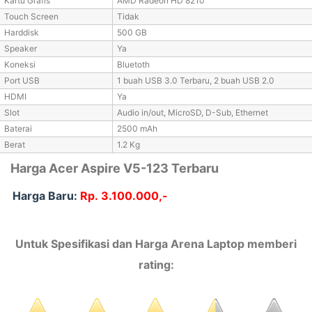
Kartu Grafis
AMD Radeon HD 8210
Touch Screen
Tidak
Harddisk
500 GB
Speaker
Ya
Koneksi
Bluetoth
Port USB
1 buah USB 3.0 Terbaru, 2 buah USB 2.0
HDMI
Ya
Slot
Audio in/out, MicroSD, D-Sub, Ethernet
Baterai
2500 mAh
Berat
1.2 Kg
Harga Acer Aspire V5-123 Terbaru
Harga Baru:
Rp.
3.100.000,-
Untuk Spesifikasi dan Harga Arena Laptop memberi
rating: