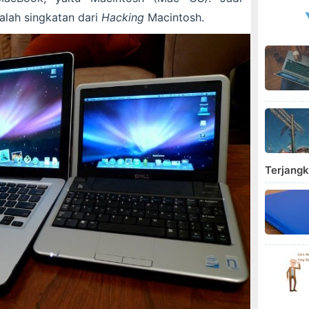
lah singkatan dari
Hacking
Macintosh.
Terjang