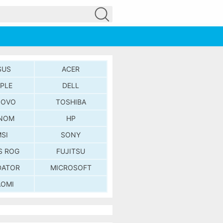
SUS
ACER
PLE
DELL
NOVO
TOSHIBA
NOM
HP
SI
SONY
S ROG
FUJITSU
DATOR
MICROSOFT
AOMI