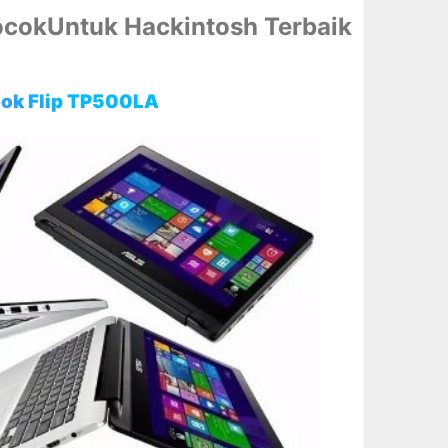
ocokUntuk Hackintosh Terbaik
ook Flip TP500LA