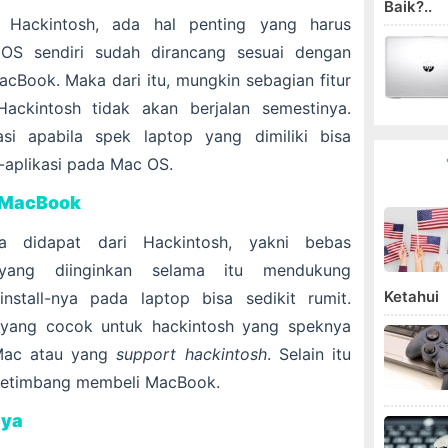
Baik?..
l Hackintosh, ada hal penting yang harus
 OS sendiri sudah dirancang sesuai dengan
Book. Maka dari itu, mungkin sebagian fitur
ackintosh tidak akan berjalan semestinya.
asi apabila spek laptop yang dimiliki bisa
-aplikasi pada Mac OS.
 MacBook
a didapat dari Hackintosh, yakni bebas
 yang diinginkan selama itu mendukung
Ketahui
nstall-nya pada laptop bisa sedikit rumit.
 yang cocok untuk hackintosh yang speknya
Mac atau yang
support hackintosh
. Selain itu
 ketimbang membeli MacBook.
nya