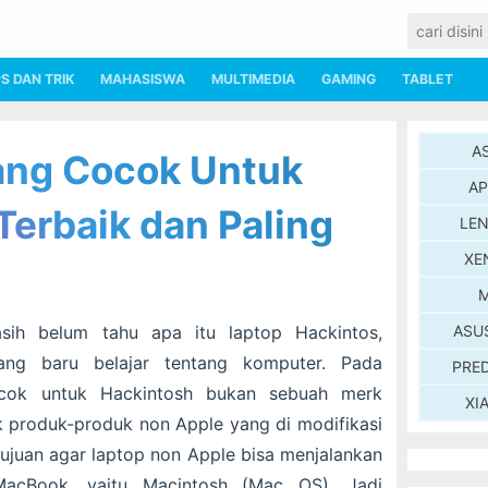
PS DAN TRIK
MAHASISWA
MULTIMEDIA
GAMING
TABLET
A
ang Cocok Untuk
AP
Terbaik dan Paling
LE
XE
M
ih belum tahu apa itu laptop Hackintos,
ASU
ng baru belajar tentang komputer. Pada
PRE
cok untuk Hackintosh bukan sebuah merk
XI
uk produk-produk non Apple yang di modifikasi
rtujuan agar laptop non Apple bisa menjalankan
acBook, yaitu Macintosh (Mac OS). Jadi