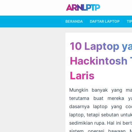
BERANDA
DAFTAR LAPTOP
TI
10 Laptop y
Hackintosh 
Laris
Mungkin banyak yang mas
terutama buat mereka ya
dasarnya laptop yang co
laptop, tetapi sebutan unt
sedimikian rupa. Hal ini be
sistem operasi bawaan M