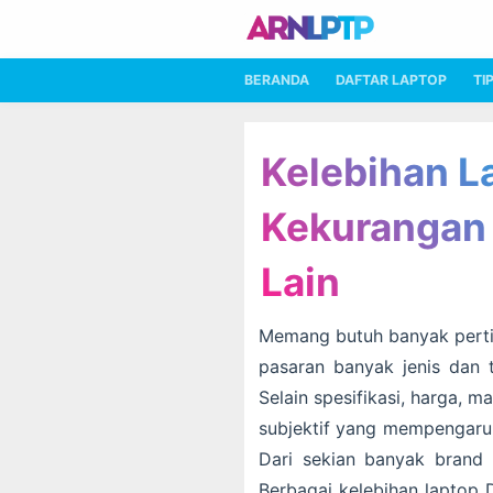
BERANDA
DAFTAR LAPTOP
TI
Kelebihan L
Kekurangan 
Lain
Memang butuh banyak pertim
pasaran banyak jenis dan 
Selain spesifikasi, harga, m
subjektif yang mempengaruh
Dari sekian banyak brand l
Berbagai kelebihan laptop 