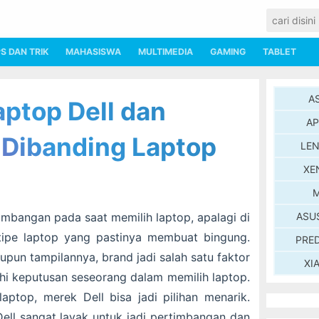
PS DAN TRIK
MAHASISWA
MULTIMEDIA
GAMING
TABLET
A
aptop Dell dan
AP
Dibanding Laptop
LE
XE
M
bangan pada saat memilih laptop, apalagi di
ASU
tipe laptop yang pastinya membuat bingung.
PRE
aupun tampilannya, brand jadi salah satu faktor
XI
i keputusan seseorang dalam memilih laptop.
aptop, merek Dell bisa jadi pilihan menarik.
Dell sangat layak untuk jadi pertimbangan dan