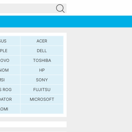
SUS
ACER
PLE
DELL
NOVO
TOSHIBA
NOM
HP
SI
SONY
S ROG
FUJITSU
DATOR
MICROSOFT
AOMI