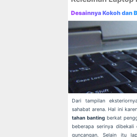
Desainnya Kokoh dan B
Dari tampilan eksterior
sahabat arena. Hal ini kar
tahan banting
berkat pengg
beberapa serinya dibekali
guncangan. Selain itu l