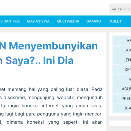
PS DAN TRIK
MAHASISWA
MULTIMEDIA
GAMING
TABLET
A
N Menyembunyikan
AP
 Saya?.. Ini Dia
LE
XE
M
net memang hal yang paling luar biasa. Pada
ASU
tas disosmed, mengunjungi website, mengunduh
PRE
ita ingin koneksi internet yang aman serta
XI
sing lagi bagi para pengguna yang ingin mencari
ni, dimana koneksi yang seperti ini akan