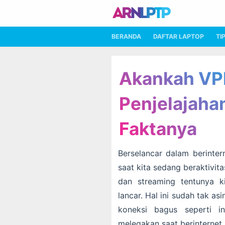
BERANDA
DAFTAR LAPTOP
TI
Akankah VP
Penjelajahan
Faktanya
Berselancar dalam berinter
saat kita sedang beraktivi
dan streaming tentunya k
lancar. Hal ini sudah tak a
koneksi bagus seperti i
melegakan saat berinternet.