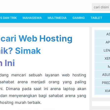
PS DAN TRIK
MAHASISWA
MULTIMEDIA
GAMING
TABLET
A
cari Web Hosting
AP
ik? Simak
LE
XE
 Ini
M
dang mencari sebuah layanan web hosting
ASU
sahabat arena menjadi orang yang paling
PRE
ini. Dimana pada saat ini arena laptop akan
XI
dan menyenangkan bagi sahabat arena yang
ositng murah terbaik.