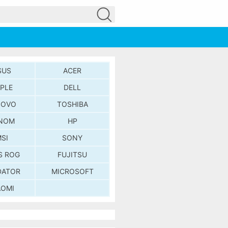
SUS
ACER
PLE
DELL
NOVO
TOSHIBA
NOM
HP
SI
SONY
S ROG
FUJITSU
DATOR
MICROSOFT
AOMI