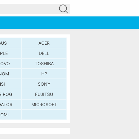
SUS
ACER
PLE
DELL
NOVO
TOSHIBA
NOM
HP
SI
SONY
S ROG
FUJITSU
DATOR
MICROSOFT
AOMI