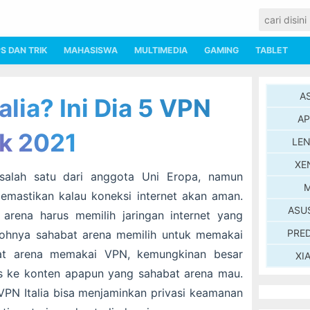
PS DAN TRIK
MAHASISWA
MULTIMEDIA
GAMING
TABLET
A
alia? Ini Dia 5 VPN
AP
ik 2021
LE
XE
 salah satu dari anggota Uni Eropa, namun
M
emastikan kalau koneksi internet akan aman.
ASU
arena harus memilih jaringan internet yang
PRE
tohnya sahabat arena memilih untuk memakai
bat arena memakai VPN, kemungkinan besar
XI
es ke konten apapun yang sahabat arena mau.
 VPN Italia bisa menjaminkan privasi keamanan