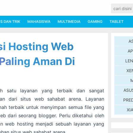
PS DAN TRIK
MAHASISWA
MULTIMEDIA
GAMING
TABLET
A
i Hosting Web
AP
 Paling Aman Di
LE
XE
M
h satu layanan yang terbaik dan sangat
ASU
an dari situs web sahabat arena. Layanan
PRE
ah terbaik untuk menyimpan semua file yang
XI
web dari seorang blogger. Perlu diketahui oleh
an web hosting menjadi sebuah layanan yang
uhan situs web sahabat arena.