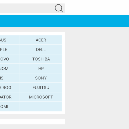
SUS
ACER
PLE
DELL
NOVO
TOSHIBA
NOM
HP
SI
SONY
S ROG
FUJITSU
DATOR
MICROSOFT
AOMI