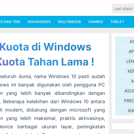
PS DAN TRIK
MAHASISWA
MULTIMEDIA
GAMING
TABLET
A
Kuota di Windows
AP
Kuota Tahan Lama !
LE
XE
seluruh dunia, nama Windows 10 pasti sudah
M
ndows ini banyak digunakan oleh pengguna PC
ASU
an yang lebih banyak dibandingkan dengan
PRE
a. Beberapa kelebihan dari Windows 10 antara
ebih modern, didukung dengan microsoft yang
XI
n yang lebih maksimal, praktis aktivasinya,
evice berbagai ukuran layar, peningkatan