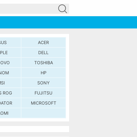
SUS
ACER
PLE
DELL
NOVO
TOSHIBA
NOM
HP
SI
SONY
S ROG
FUJITSU
DATOR
MICROSOFT
AOMI