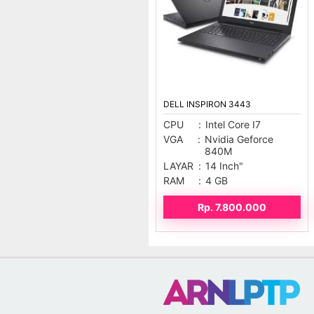
DELL INSPIRON 3443
CPU
:
Intel Core I7
VGA
:
Nvidia Geforce
840M
LAYAR
:
14 Inch"
RAM
:
4 GB
Rp. 7.800.000