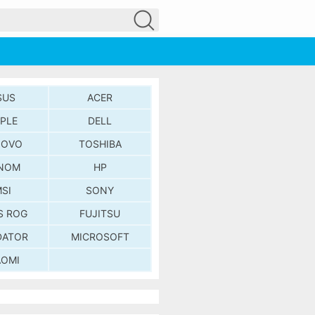
SUS
ACER
PLE
DELL
NOVO
TOSHIBA
NOM
HP
SI
SONY
S ROG
FUJITSU
DATOR
MICROSOFT
AOMI