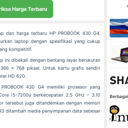
riksa Harga Terbaru
gkap dan harga terbaru
HP PROBOOK 430 G4
.
rkan laptop dengan spesifikasi yang cukup
ng kompetitif.
top ini dibekali dengan bentang layar berukuran
1366 x 768 piksel. Untuk kartu grafis sendiri
ntel HD 620.
 PROBOOK 430 G4
memiliki prosesor yang
 Core i5-7200u berkecepatan 2.5 GHz – 3.10
Berbagai
sor tersebut juga ditandemkan dengan memori
R3 ditambah media penyimpanan data sebesar