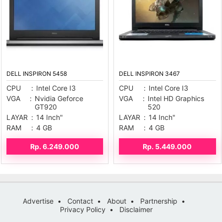
DELL INSPIRON 5458
DELL INSPIRON 3467
CPU
:
Intel Core I3
CPU
:
Intel Core I3
VGA
:
Nvidia Geforce
VGA
:
Intel HD Graphics
GT920
520
LAYAR
:
14 Inch"
LAYAR
:
14 Inch"
RAM
:
4 GB
RAM
:
4 GB
Rp. 6.249.000
Rp. 5.449.000
Advertise
Contact
About
Partnership
Privacy Policy
Disclaimer