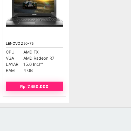
LENOVO Z50-75
CPU
:
AMD FX
VGA
:
AMD Radeon R7
LAYAR
:
15.6 Inch"
RAM
:
4 GB
Rp. 7.450.000