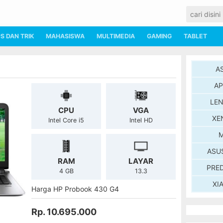
PS DAN TRIK
MAHASISWA
MULTIMEDIA
GAMING
TABLET
A
AP
LE
CPU
VGA
XE
Intel Core i5
Intel HD
M
ASU
RAM
LAYAR
PRE
4 GB
13.3
XI
Harga HP Probook 430 G4
Rp. 10.695.000