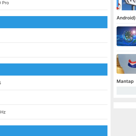
 Pro
Android)
8
Mantap
5
GHz