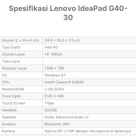
Spesifikasi Lenovo IdeaPad G40-
30
Ukuran (L x W x H cm)
34.9 x 24.5 x 2.5 cm
Tipe Grafis
Intel HD
Ukuran Layar
14″ WXGA
Tipe Layar
Resolusi Layar
1366 x 768
OS
Windows 8.1
CPU
Intel® Celeron® N2830
Memori/RAM
2 GB DDR3
Drive Optik
DVD+/-RW
Touch Screen
Tidak
Harddisk
500GB
Speaker
Dolby Advanced Audio v2
Koneksi
Bluetooth, WiFi
Kamera
Native HD 1.0 MP dengan microphone di dalamnya