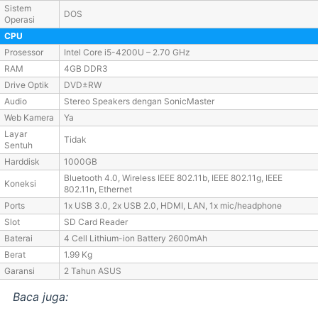
Sistem
DOS
Operasi
CPU
Prosessor
Intel Core i5-4200U – 2.70 GHz
RAM
4GB DDR3
Drive Optik
DVD±RW
Audio
Stereo Speakers dengan SonicMaster
Web Kamera
Ya
Layar
Tidak
Sentuh
Harddisk
1000GB
Bluetooth 4.0, Wireless IEEE 802.11b, IEEE 802.11g, IEEE
Koneksi
802.11n, Ethernet
Ports
1x USB 3.0, 2x USB 2.0, HDMI, LAN, 1x mic/headphone
Slot
SD Card Reader
Baterai
4 Cell Lithium-ion Battery 2600mAh
Berat
1.99 Kg
Garansi
2 Tahun ASUS
Baca juga: