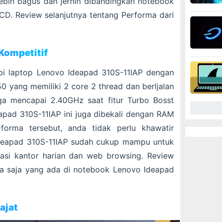
ebih bagus dan jernih dibandingkan notebook
D. Review selanjutnya tentang Performa dari
Kompetitif
pi laptop Lenovo Ideapad 310S-11IAP dengan
0 yang memiliki 2 core 2 thread dan berljalan
ga mencapai 2.40GHz saat fitur Turbo Bosst
apad 310S-11IAP ini juga dibekali dengan RAM
orma tersebut, anda tidak perlu khawatir
deapad 310S-11IAP sudah cukup mampu untuk
kasi kantor harian dan web browsing. Review
apa saja yang ada di notebook Lenovo Ideapad
ajat