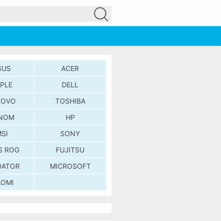
SUS
ACER
PLE
DELL
NOVO
TOSHIBA
NOM
HP
SI
SONY
S ROG
FUJITSU
DATOR
MICROSOFT
AOMI