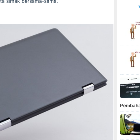
ita simak bersama-sama.
Pembah