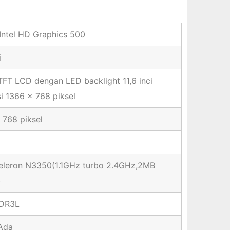
 Intel HD Graphics 500
i
TFT LCD dengan LED backlight 11,6 inci
si 1366 x 768 piksel
 768 piksel
Celeron N3350(1.1GHz turbo 2.4GHz,2MB
)
DR3L
Ada