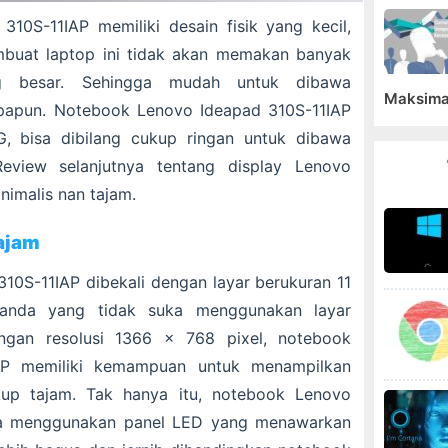
10S-11IAP memiliki desain fisik yang kecil,
buat laptop ini tidak akan memakan banyak
g besar. Sehingga mudah untuk dibawa
Maksima
papun. Notebook Lenovo Ideapad 310S-11IAP
G, bisa dibilang cukup ringan untuk dibawa
eview selanjutnya tentang display Lenovo
nimalis nan tajam.
ajam
0S-11IAP dibekali dengan layar berukuran 11
anda yang tidak suka menggunakan layar
ngan resolusi 1366 x 768 pixel, notebook
AP memiliki kemampuan untuk menampilkan
kup tajam. Tak hanya itu, notebook Lenovo
uga menggunakan panel LED yang menawarkan