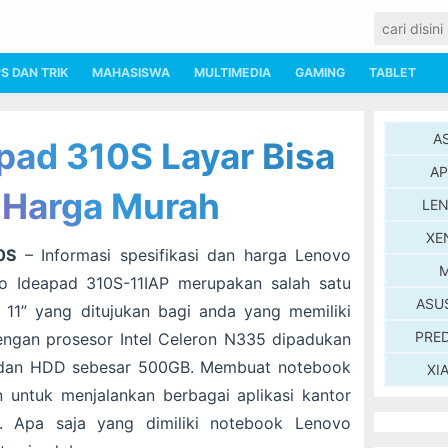
PS DAN TRIK
MAHASISWA
MULTIMEDIA
GAMING
TABLET
A
pad 310S Layar Bisa
AP
 Harga Murah
LE
XE
0S
– Informasi spesifikasi dan harga Lenovo
M
vo Ideapad 310S-11IAP merupakan salah satu
ASU
 11” yang ditujukan bagi anda yang memiliki
PRE
 dengan prosesor Intel Celeron N335 dipadukan
dan HDD sebesar 500GB. Membuat notebook
XI
 untuk menjalankan berbagai aplikasi kantor
. Apa saja yang dimiliki notebook Lenovo