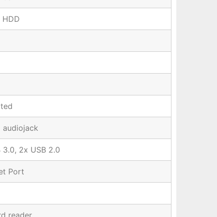
 HDD
ated
 audiojack
 3.0, 2x USB 2.0
et Port
d reader