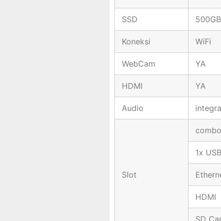
SSD
500GB
Koneksi
WiFi
WebCam
YA
HDMI
YA
Audio
integr
combo
1x USB
Slot
Ethern
HDMI
SD Car