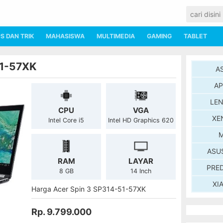
PS DAN TRIK
MAHASISWA
MULTIMEDIA
GAMING
TABLET
51-57XK
A
AP
LE
CPU
VGA
XE
Intel Core i5
Intel HD Graphics 620
M
ASU
RAM
LAYAR
PRE
8 GB
14 Inch
XI
Harga Acer Spin 3 SP314-51-57XK
Rp. 9.799.000