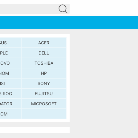
SUS
ACER
PLE
DELL
NOVO
TOSHIBA
NOM
HP
SI
SONY
S ROG
FUJITSU
DATOR
MICROSOFT
AOMI