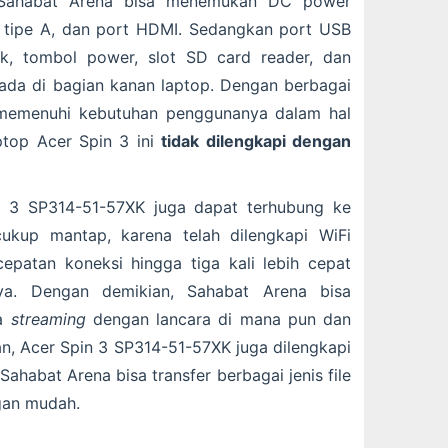
, Sahabat Arena bisa menemukan DC power
1 tipe A, dan port HDMI. Sedangkan port USB
ck, tombol power, slot SD card reader, dan
da di bagian kanan laptop. Dengan berbagai
a memenuhi kebutuhan penggunanya dalam hal
aptop Acer Spin 3 ini
tidak dilengkapi dengan
in 3 SP314-51-57XK juga dapat terhubung ke
cukup mantap, karena telah dilengkapi WiFi
epatan koneksi hingga tiga kali lebih cepat
a. Dengan demikian, Sahabat Arena bisa
a
streaming
dengan lancara di mana pun dan
an, Acer Spin 3 SP314-51-57XK juga dilengkapi
ahabat Arena bisa transfer berbagai jenis file
gan mudah.