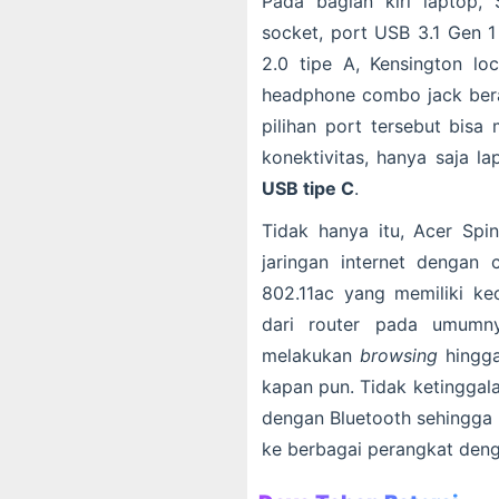
Pada bagian kiri laptop
socket, port USB 3.1 Gen 
2.0 tipe A, Kensington lo
headphone combo jack bera
pilihan port tersebut bis
konektivitas, hanya saja l
USB tipe C
.
Tidak hanya itu, Acer Sp
jaringan internet dengan 
802.11ac yang memiliki kec
dari router pada umumny
melakukan
browsing
hingg
kapan pun. Tidak ketinggal
dengan Bluetooth sehingga S
ke berbagai perangkat den