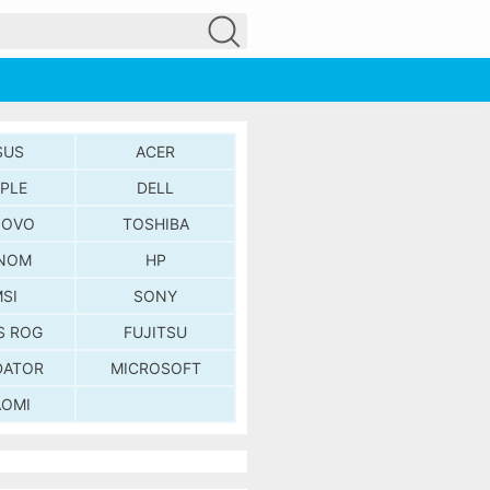
SUS
ACER
PLE
DELL
NOVO
TOSHIBA
NOM
HP
SI
SONY
S ROG
FUJITSU
DATOR
MICROSOFT
AOMI