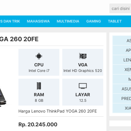
PS DAN TRIK
MAHASISWA
MULTIMEDIA
GAMING
TABLET
GA 260 20FE
A
AP
LE
CPU
VGA
XE
Intel Core i7
Intel HD Graphics 520
M
ASU
RAM
LAYAR
PRE
8 GB
12.5
XI
Harga Lenovo ThinkPad YOGA 260 20FE
Rp. 20.245.000