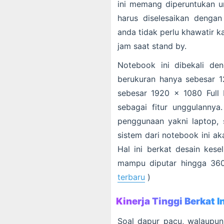
ini memang diperuntukan u
harus diselesaikan denga
anda tidak perlu khawatir 
jam saat stand by.
Notebook ini dibekali de
berukuran hanya sebesar 12.
sebesar 1920 x 1080 Full
sebagai fitur unggulannya
penggunaan yakni laptop, s
sistem dari notebook ini a
Hal ini berkat desain kese
mampu diputar hingga 360
terbaru
)
Kinerja Tinggi Berkat I
Soal dapur pacu, walaupun 