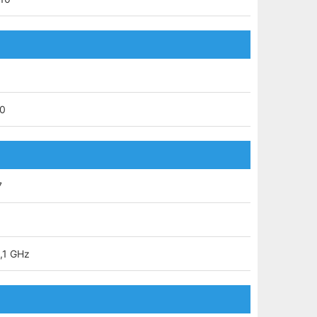
80
7
3,1 GHz