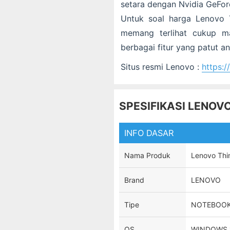
setara dengan Nvidia GeFo
Untuk soal harga Lenovo
memang terlihat cukup m
berbagai fitur yang patut a
Situs resmi Lenovo :
https:
SPESIFIKASI LENOV
INFO DASAR
Nama Produk
Lenovo Th
Brand
LENOVO
Tipe
NOTEBOO
OS
WINDOWS 