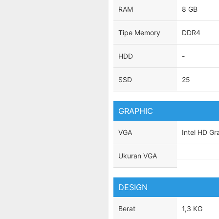
RAM
8 GB
Tipe Memory
DDR4
HDD
-
SSD
25
GRAPHIC
VGA
Intel HD Gr
Ukuran VGA
DESIGN
Berat
1,3 KG