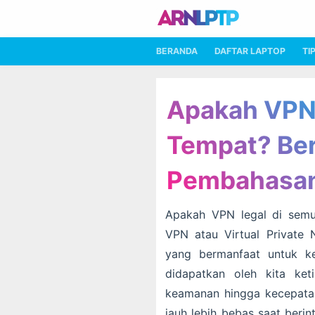
BERANDA
DAFTAR LAPTOP
TI
Apakah VPN
Tempat? Beri
Pembahasa
Apakah VPN legal di sem
VPN atau Virtual Private 
yang bermanfaat untuk ke
didapatkan oleh kita ke
keamanan hingga kecepata
jauh lebih bebas saat beri