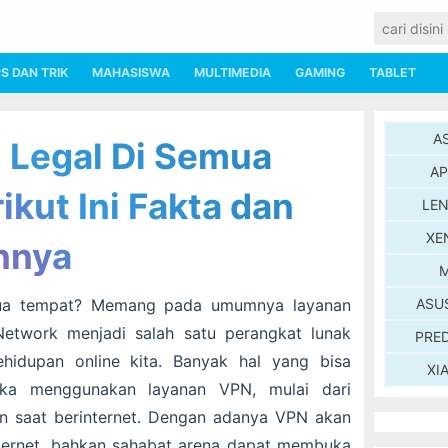
PS DAN TRIK
MAHASISWA
MULTIMEDIA
GAMING
TABLET
A
 Legal Di Semua
AP
kut Ini Fakta dan
LE
XE
nnya
M
ua tempat? Memang pada umumnya layanan
ASU
Network menjadi salah satu perangkat lunak
PRE
hidupan online kita. Banyak hal yang bisa
XI
tika menggunakan layanan VPN, mulai dari
n saat berinternet. Dengan adanya VPN akan
nternet, bahkan sahabat arena dapat membuka