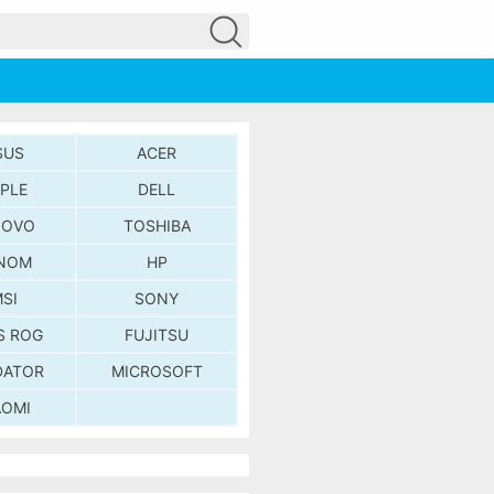
SUS
ACER
PLE
DELL
NOVO
TOSHIBA
NOM
HP
SI
SONY
S ROG
FUJITSU
DATOR
MICROSOFT
AOMI