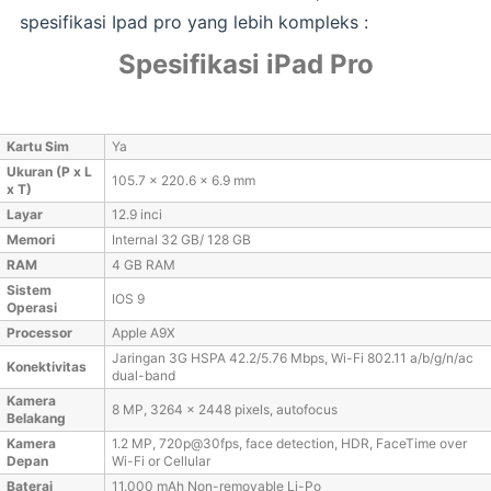
spesifikasi Ipad pro yang lebih kompleks :
Spesifikasi iPad Pro
Kartu Sim
Ya
Ukuran (P x L
105.7 x 220.6 x 6.9 mm
x T)
Layar
12.9 inci
Memori
Internal 32 GB/ 128 GB
RAM
4 GB RAM
Sistem
IOS 9
Operasi
Processor
Apple A9X
Jaringan 3G HSPA 42.2/5.76 Mbps, Wi-Fi 802.11 a/b/g/n/ac
Konektivitas
dual-band
Kamera
8 MP, 3264 x 2448 pixels, autofocus
Belakang
Kamera
1.2 MP, 720p@30fps, face detection, HDR, FaceTime over
Depan
Wi-Fi or Cellular
Baterai
11.000 mAh Non-removable Li-Po