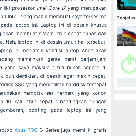
miliki prosessor
Intel Core i7
yang merupakan
dari Intel. Yang makin membuat saya terkesima
Penjela
pada laptop ini. Laptop ini di desain khusus
 akan membuat sistem lebih cepat panas dan
. Nah, laptop ini di desain untuk hal tersebut.
aptop ini menjamin kondisi laptop Anda akan
sedang memainkan game berat berjam-jam
in yang saya maksud disini bukan seperti di
k pun demikian, di desain agar makin cepat.
rddisk SSD yang merupakan harddisk tercepat
erupakan harddisk seri terbaru yang konon
sa 10 kali lebih cepat dibandingkan dengan
 gambaran, booting pada laptop ini yang
.
laptop
Asus ROG
G-Series juga memiliki grafis