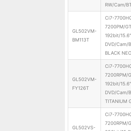
RW/Cam/BT
Ci7-7700H
7200PM/GT
GL502VM-
192bit/15
BM113T
DVD/Cam/B
BLACK NE
Ci7-7700H
7200RPM/G
GL502VM-
192bit/15
FY126T
DVD/Cam/B
TITANIUM 
Ci7-7700H
7200RPM/G
GL502VS-