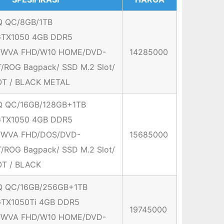
Q QC/8GB/1TB
TX1050 4GB DDR5
.6″WVA FHD/W10 HOME/DVD-
14285000
ROG Bagpack/ SSD M.2 Slot/
OT / BLACK METAL
Q QC/16GB/128GB+1TB
TX1050 4GB DDR5
.6″WVA FHD/DOS/DVD-
15685000
ROG Bagpack/ SSD M.2 Slot/
OT / BLACK
Q QC/16GB/256GB+1TB
TX1050Ti 4GB DDR5
19745000
.6″WVA FHD/W10 HOME/DVD-