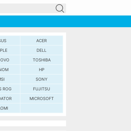
SUS
ACER
PLE
DELL
NOVO
TOSHIBA
NOM
HP
SI
SONY
S ROG
FUJITSU
DATOR
MICROSOFT
AOMI