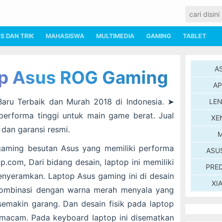
PS DAN TRIK
MAHASISWA
MULTIMEDIA
GAMING
TABLET
A
op Asus ROG Gaming
AP
ru Terbaik dan Murah 2018 di Indonesia. ➤
LE
erforma tinggi untuk main game berat. Jual
XE
dan garansi resmi.
M
gaming besutan Asus yang memiliki performa
ASU
op.com, Dari bidang desain, laptop ini memiliki
PRE
nyeramkan. Laptop Asus gaming ini di desain
XI
ombinasi dengan warna merah menyala yang
emakin garang. Dan desain fisik pada laptop
a macam. Pada keyboard laptop ini disematkan