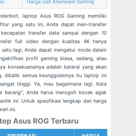
or
Harga Dell Alienware Gaming
nderbolt
, laptop Asus ROG Gaming memiliki
itur yang satu ini, Anda dapat men-transfer
ki kecepatan transfer data sampai dengan
10
nsfer full video dengan kualitas 4K hanya
n satu lagi, Anda dapat mengatur mode dalam
gaktifkan profil gaming biasa, sedang, atau
nya konsekuensinya adalah baterai yang akan
 dibalik semua keunggulannya itu laptop ini
sangat tinggi. Ya, mau bagaimana lagi. Kata
a barang”
, Anda harus merogoh kocek agak
ntik ini. Untuk spesifikasi lengkap dan harga
ah ini.
top Asus ROG Terbaru
SPESIFIKASI
HARGA