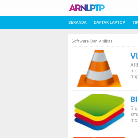
BERANDA
DAFTAR LAPTOP
TI
Software Dan Aplikasi
V
AR
me
dap
B
Blu
sm
mod