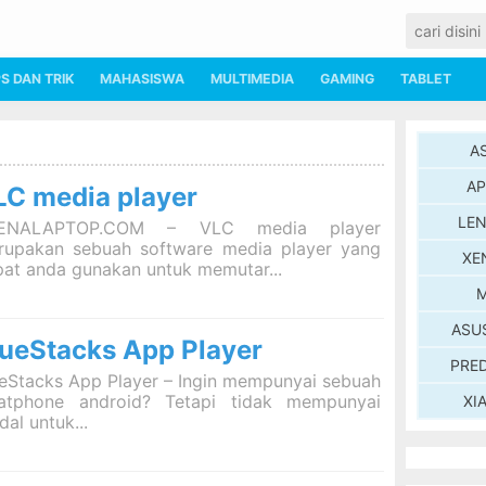
PS DAN TRIK
MAHASISWA
MULTIMEDIA
GAMING
TABLET
A
AP
LC media player
LE
ENALAPTOP.COM – VLC media player
rupakan sebuah software media player yang
XE
at anda gunakan untuk memutar...
M
ASU
lueStacks App Player
PRE
eStacks App Player – Ingin mempunyai sebuah
atphone android? Tetapi tidak mempunyai
XI
al untuk...