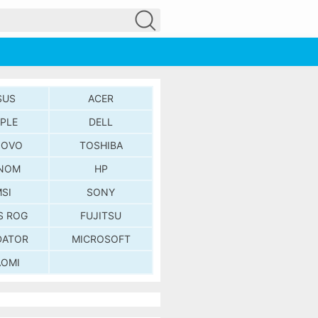
SUS
ACER
PLE
DELL
NOVO
TOSHIBA
NOM
HP
SI
SONY
S ROG
FUJITSU
DATOR
MICROSOFT
AOMI