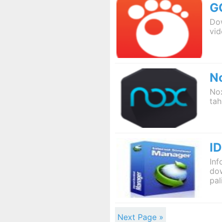
G
Do
vid
N
Nox
tah
I
Inf
do
pal
Next Page »