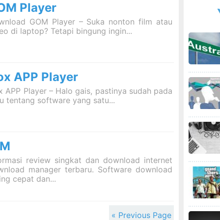
OM Player
wnload GOM Player – Suka nonton film atau
eo di laptop? Tetapi bingung ingin...
ox APP Player
 APP Player – Halo gais, pastinya sudah pada
u tentang software yang satu...
DM
ormasi review singkat dan download internet
wnload manager terbaru. Software download
ing cepat dan...
« Previous Page