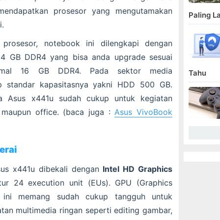
mendapatkan prosesor yang mengutamakan
Paling L
i.
prosesor, notebook ini dilengkapi dengan
 4 GB DDR4 yang bisa anda upgrade sesuai
simal 16 GB DDR4. Pada sektor media
Tahu
p standar kapasitasnya yakni HDD 500 GB.
rja Asus x441u sudah cukup untuk kegiatan
 maupun office. (baca juga :
Asus VivoBook
erai
Asus x441u dibekali dengan
Intel HD Graphics
tur 24 execution unit (EUs). GPU (Graphics
n ini memang sudah cukup tangguh untuk
tan multimedia ringan seperti editing gambar,