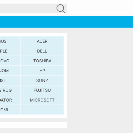
SUS
ACER
PLE
DELL
NOVO
TOSHIBA
NOM
HP
SI
SONY
S ROG
FUJITSU
DATOR
MICROSOFT
AOMI