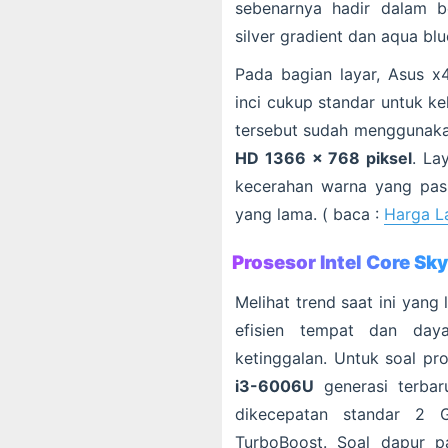
sebenarnya hadir dalam be
silver gradient dan aqua blu
Pada bagian layar, Asus x
inci cukup standar untuk ke
tersebut sudah menggunaka
HD 1366 x 768 piksel
. La
kecerahan warna yang pas
yang lama. ( baca :
Harga L
Prosesor Intel Core Sk
Melihat trend saat ini yan
efisien tempat dan da
ketinggalan. Untuk soal pr
i3-6006U
generasi terbar
dikecepatan standar 2 
TurboBoost. Soal dapur 