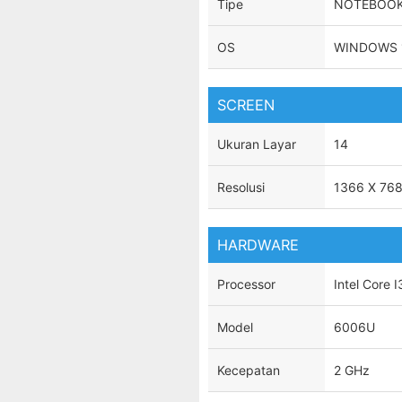
Tipe
NOTEBOO
OS
WINDOWS 
SCREEN
Ukuran Layar
14
Resolusi
1366 X 76
HARDWARE
Processor
Intel Core I
Model
6006U
Kecepatan
2 GHz