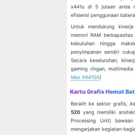
x441u di 5 jutaan anda 
efisiensi penggunaan batera
Untuk mendukung kinerja 
memori RAM berkapasitas
kebutuhan hingga mak
penyimpanan sendiri cuku
Secara keseluruhan, kine
gaming ringan, multimedia
Max X441SA
)
Kartu Grafis Hemat Bat
Beralih ke sektor grafis, 
520
yang memiliki arsitek
Processing Unit) bawaa
mengerjakan kegiatan-kegia