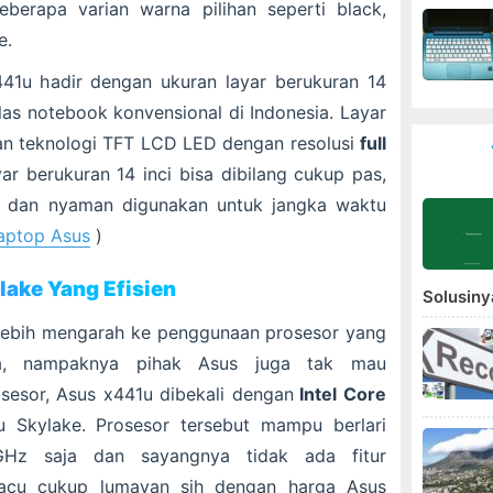
berapa varian warna pilihan seperti black,
e.
441u hadir dengan ukuran layar berukuran 14
las notebook konvensional di Indonesia. Layar
n teknologi TFT LCD LED dengan resolusi
full
yar berukuran 14 inci bisa dibilang cukup pas,
 dan nyaman digunakan untuk jangka waktu
aptop Asus
)
ylake Yang Efisien
Solusiny
g lebih mengarah ke penggunaan prosesor yang
ya, nampaknya pihak Asus juga tak mau
osesor, Asus x441u dibekali dengan
Intel Core
u Skylake. Prosesor tersebut mampu berlari
GHz saja dan sayangnya tidak ada fitur
pacu cukup lumayan sih dengan harga Asus