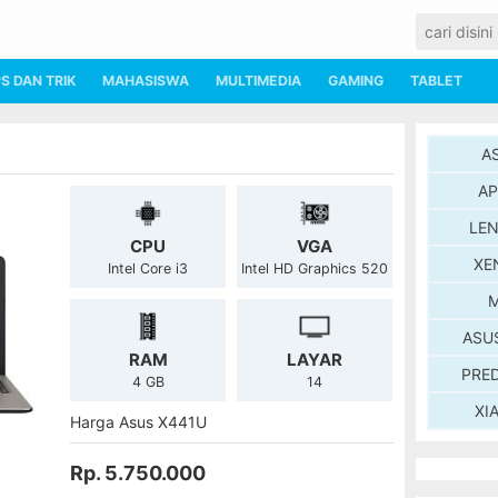
PS DAN TRIK
MAHASISWA
MULTIMEDIA
GAMING
TABLET
A
AP
LE
CPU
VGA
XE
Intel Core i3
Intel HD Graphics 520
M
ASU
RAM
LAYAR
PRE
4 GB
14
XI
Harga Asus X441U
Rp. 5.750.000