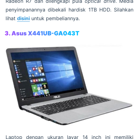
Radeon R7 dan dilengkapi pula
optical drive
. Media
penyimpanannya dibekali hardisk 1TB HDD. Silahkan
lihat
disini
untuk pembeliannya.
3. Asus X441UB-GA043T
Laptop dengan ukuran layar 14 inch ini memiliki