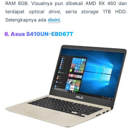
RAM 8GB. Visualnya pun dibekali AMD RX 460 dan
terdapat
optical drive
, serta
storage
1TB HDD.
Selengkapnya ada
disini
.
6. Asus S410UN-EB067T