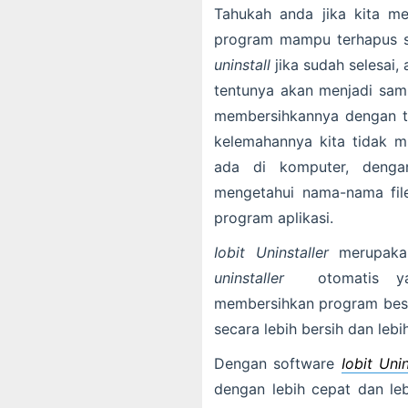
Tahukah anda jika kita m
program mampu terhapus se
uninstall
jika sudah selesai,
tentunya akan menjadi sam
membersihkannya dengan t
kelemahannya kita tidak m
ada di komputer, dengan
mengetahui nama-nama fil
program aplikasi.
Iobit Uninstaller
merupakan
uninstaller
otomatis ya
membersihkan program beser
secara lebih bersih dan lebi
Dengan software
Iobit Unin
dengan lebih cepat dan leb