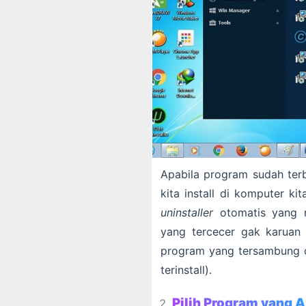
Apabila program sudah terb
kita install di komputer kit
uninstaller
otomatis yang 
yang tercecer gak karuan d
program yang tersambung d
terinstall).
Pilih Program yang A