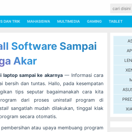
PS DAN TRIK
MAHASISWA
MULTIMEDIA
GAMING
TABLET
A
all Software Sampai
AP
ga Akar
LE
XE
i laptop sampai ke akarnya
— Informasi cara
M
 bersih dan tuntas. Hallo, pada kesempatan
ASU
gikan tips seputar bagaimanakah cara kita
PRE
 program dari proses
uninstall
program di
stall
sangatlah mudah dilakukan, tinggal klak
XI
rprogram secara otomatis.
 pembersihan atau upaya membuang program