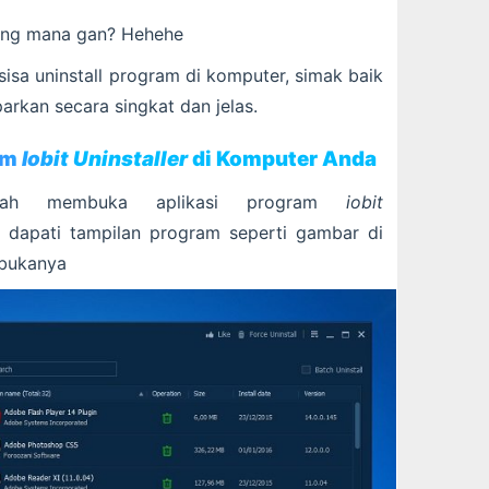
ang mana gan? Hehehe
isa uninstall program di komputer, simak baik
arkan secara singkat dan jelas.
am
Iobit Uninstaller
di Komputer Anda
alah membuka aplikasi program
iobit
a dapati tampilan program seperti gambar di
mbukanya