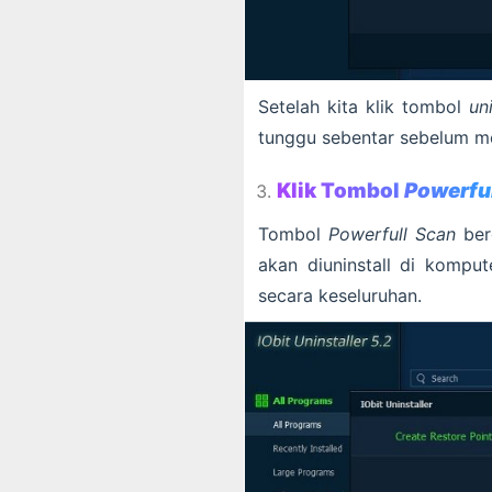
Setelah kita klik tombol
un
tunggu sebentar sebelum me
Klik Tombol
Powerfu
Tombol
Powerfull Scan
berg
akan diuninstall di kompu
secara keseluruhan.