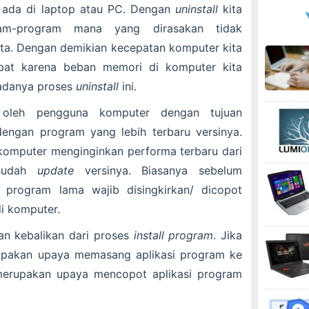
 ada di laptop atau PC. Dengan
uninstall
kita
m-program mana yang dirasakan tidak
ita. Dengan demikian kecepatan komputer kita
epat karena beban memori di komputer kita
adanya proses
uninstall
ini.
oleh pengguna komputer dengan tujuan
engan program yang lebih terbaru versinya.
omputer menginginkan performa terbaru dari
 sudah
update
versinya. Biasanya sebelum
, program lama wajib disingkirkan/ dicopot
di komputer.
n kebalikan dari proses
install
program
. Jika
pakan upaya memasang aplikasi program ke
rupakan upaya mencopot aplikasi program