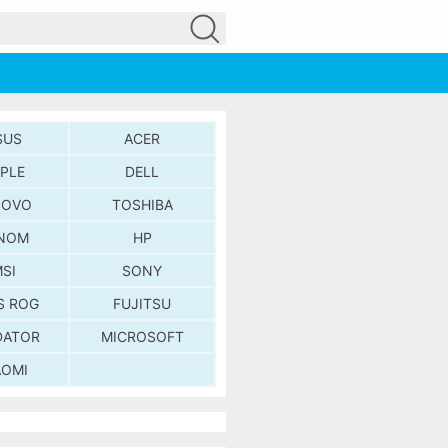
SUS
ACER
PLE
DELL
NOVO
TOSHIBA
NOM
HP
SI
SONY
S ROG
FUJITSU
DATOR
MICROSOFT
AOMI