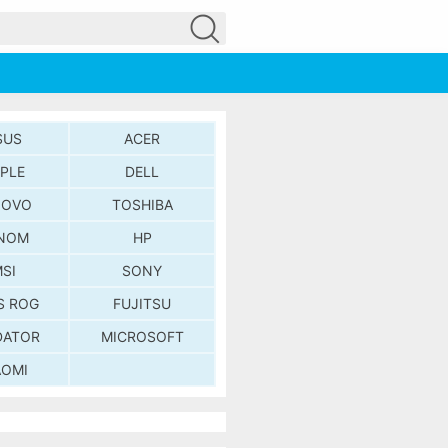
SUS
ACER
PLE
DELL
NOVO
TOSHIBA
NOM
HP
SI
SONY
S ROG
FUJITSU
DATOR
MICROSOFT
AOMI