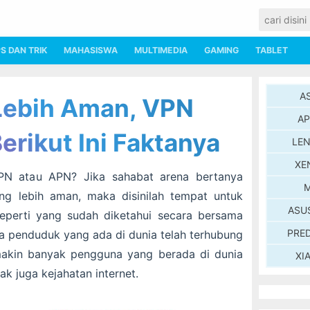
PS DAN TRIK
MAHASISWA
MULTIMEDIA
GAMING
TABLET
A
Lebih Aman, VPN
AP
erikut Ini Faktanya
LE
XE
PN atau APN? Jika sahabat arena bertanya
M
g lebih aman, maka disinilah tempat untuk
ASU
perti yang sudah diketahui secara bersama
PRE
a penduduk yang ada di dunia telah terhubung
emakin banyak pengguna yang berada di dunia
XI
k juga kejahatan internet.