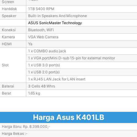
Screen
Harddisk
1TB 5400 RPM
Speaker
Built-in Speakers And Microphone
ASUS SonicMaster Technology
Koneksi
Bluetooth, WiFi
Kamera
VGA Web Camera
HDMI
Ya
1 x COMBO audio jack
1 x VGA port/Mini D-sub 15-pin for external monitor
Slot
1 x USB 3.0 port(s)
1 x USB 2.0 port(s)
1 x RJ45 LAN Jack for LAN insert
Baterai
3 Cells 48 Whrs
Berat
1.65 kg
Harga Asus K401LB
Harga Baru: Rp. 8.399.000,-
Harga Bekas :-