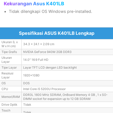
Kekurangan Asus K401LB
Tidak dilengkapi OS Windows pre-installed.
Spesifikasi ASUS K401LB Lengkap
Ukuran (L x
34.3 x 24.1 x 2.09 cm
W x H cm)
Tipe Grafis
NVIDIA GeForce 940M 2GB DDR3
Ukuran
14.0″ 16:9 Full HD
Layar
Tipe Layar
Layar TFT LCD dengan LED backlight
Resolusi
1920×1080
Layar
OS
DOS
CPU
Intel Core i5 5200U Processor
DDR3L 1600 MHz SDRAM, OnBoard Memory 4 GB , 1 x SO-
Memori/RAM
DIMM socket for expansion up to 12 GB SDRAM
Drive Optik
Tidak
Touch
Tidak