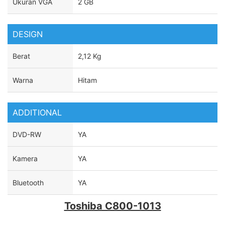
Ukuran VGA
2 GB
DESIGN
Berat
2,12 Kg
Warna
Hitam
ADDITIONAL
DVD-RW
YA
Kamera
YA
Bluetooth
YA
Toshiba C800-1013