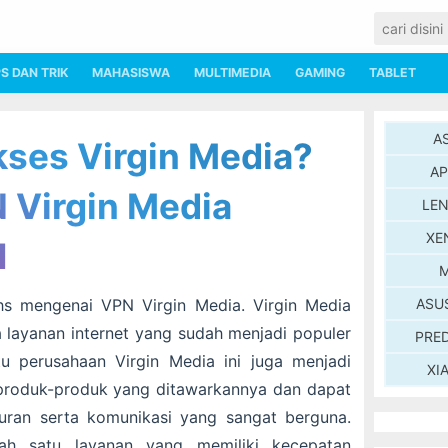
PS DAN TRIK
MAHASISWA
MULTIMEDIA
GAMING
TABLET
A
ses Virgin Media?
AP
N Virgin Media
LE
XE
1
M
hs mengenai VPN Virgin Media. Virgin Media
ASU
 layanan internet yang sudah menjadi populer
PRE
itu perusahaan Virgin Media ini juga menjadi
XI
 produk-produk yang ditawarkannya dan dapat
buran serta komunikasi yang sangat berguna.
lah satu layanan yang memiliki kecepatan