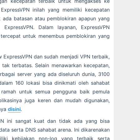
gan kecepatan terbaik untuk mengakses ke
 ExpressVPN inilah yang memiliki kecepatan
ak ada batasan atau pemblokiran apapun yang
eh ExpressVPN. Dalam layanan, ExpressVPN
tercepat untuk menembus pemblokiran yang
w ExpressVPN dan sudah menjadi VPN terbaik,
 tak terbatas. Selain menawarkan kecepatan,
bagai server yang ada diseluruh dunia, 3100
dalam 160 lokasi bisa dinikmati oleh sahabat
t ramah untuk semua pengguna baik pemula
likasinya juga keren dan mudah digunakan,
inya
disini
.
 ini sangat kuat dan tidak ada yang bisa
ta serta DNS sahabat arena. Ini dikarenakan
iki kebijakan non-log yang terbaik serta