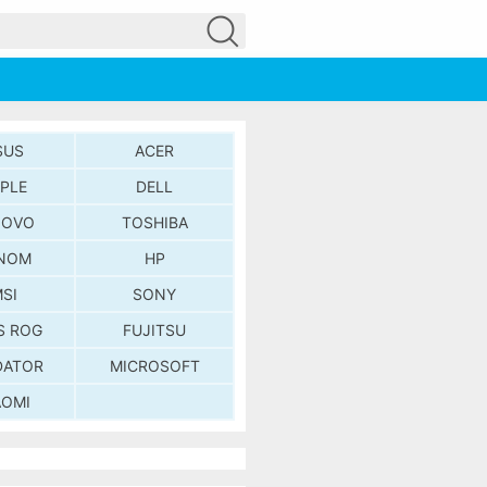
SUS
ACER
PLE
DELL
NOVO
TOSHIBA
NOM
HP
SI
SONY
S ROG
FUJITSU
DATOR
MICROSOFT
AOMI