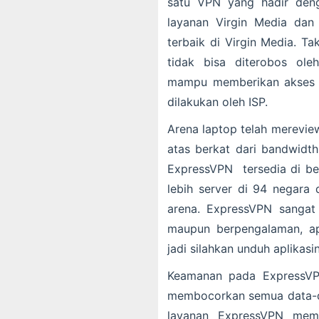
satu VPN yang hadir den
layanan Virgin Media dan
terbaik di Virgin Media. T
tidak bisa diterobos ol
mampu memberikan akses 
dilakukan oleh ISP.
Arena laptop telah merevie
atas berkat dari bandwidth
ExpressVPN tersedia di ber
lebih server di 94 negara 
arena. ExpressVPN sanga
maupun berpengalaman, ap
jadi silahkan unduh aplikas
Keamanan pada ExpressVPN
membocorkan semua data-da
layanan ExpressVPN memil