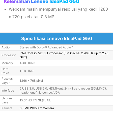
Kelemahan Lenovo IdeaPad G50
Webcam masih mempunyai resolusi yang kecil 1280
x 720 pixel atau 0.3 MP.
Spesifikasi Lenovo IdeaPad G50
Audio
Stereo with Dolby® Advanced Audio™
Intel Core i5-5200U Processor (3M Cache, 2.20GHz up to 2.70
Processor
GHz)
Memory
4GB DDR3
Hard
1 TB HDD
Drive
Resolusi
1366 x 768 pixel
Layar
2 USB 3.0, USB 2.0, HDMI-out, 2-in-1 card reader (SD/MMC),
Interface
headphone/mic combo, VGA
Ukuran
15.6″ HD TN GL(FLAT)
Layar
Kamera
0.3MP Webcam Camera