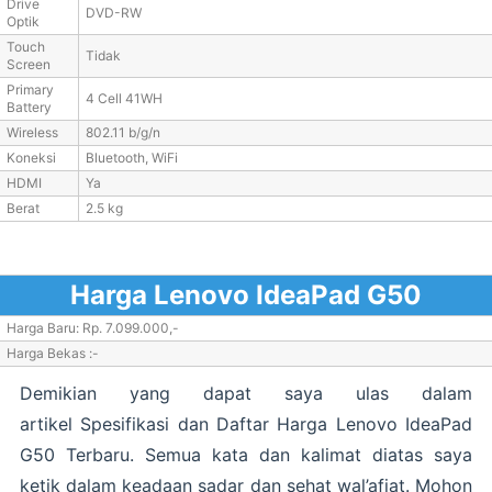
Drive
DVD-RW
Optik
Touch
Tidak
Screen
Primary
4 Cell 41WH
Battery
Wireless
802.11 b/g/n
Koneksi
Bluetooth, WiFi
HDMI
Ya
Berat
2.5 kg
Harga Lenovo IdeaPad G50
Harga Baru: Rp. 7.099.000,-
Harga Bekas :-
Demikian yang dapat saya ulas dalam
artikel Spesifikasi dan Daftar Harga Lenovo IdeaPad
G50 Terbaru. Semua kata dan kalimat diatas saya
ketik dalam keadaan sadar dan sehat wal’afiat. Mohon