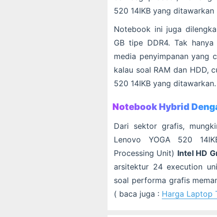
520 14IKB yang ditawarkan s
Notebook ini juga dileng
GB tipe DDR4. Tak hanya i
media penyimpanan yang cu
kalau soal RAM dan HDD, c
520 14IKB yang ditawarkan. 
Notebook Hybrid Denga
Dari sektor grafis, mungk
Lenovo YOGA 520 14IKB
Processing Unit)
Intel HD 
arsitektur 24 execution u
soal performa grafis meman
( baca juga :
Harga Laptop 