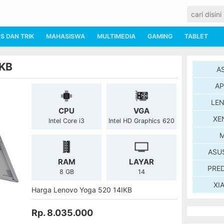
PS DAN TRIK
MAHASISWA
MULTIMEDIA
GAMING
TABLET
IKB
A
AP
LE
CPU
VGA
XE
Intel Core i3
Intel HD Graphics 620
M
ASU
RAM
LAYAR
PRE
8 GB
14
XI
Harga Lenovo Yoga 520 14IKB
Rp. 8.035.000