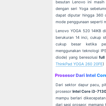
besutan Lenovo ini masih
dengan seri Yoga sebelumn
dapat diputar hingga 360 
mode penggunaan seperti mo
Lenovo YOGA 520 14IKB dib
berukuran 14 inci, cukup s
cukup besar ketika pe
menggunakan teknologi IPS 
diode) yang beresolusi
ful
ThinkPad YOGA 260 20FE
)
Prosesor Dari Intel Cor
Dari sektor dapur pacu, p
prosesor
Intel Core i3-713
mampu berlari dikecepatan 
dari segi proseor, memang 