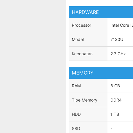
HARDWARE
Processor
Intel Core I
Model
7130U
Kecepatan
2.7 GHz
MEMORY
RAM
8 GB
Tipe Memory
DDR4
HDD
1 TB
SSD
-