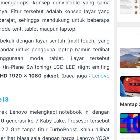
 mengadopsi konsep convertible yang sama
ya. Fitur tersebut adalah konsep layar yang
derajat, sehingga mendukung untuk beberapa
de tent, tablet maupun laptop.
ekali dengan layar sentuh (multitouch) yang
tandar untuk pengguna laptop namun terlihat
nggunaan mode tablet. Layar tersebut
(In-Plane Switching) LCD LED (light emiting
l HD 1920 x 1080 piksel
. (baca juga :
Lenovo
e i3
Mantap 
ihak Lenovo melengkapi notebook ini dengan
0U
generasi ke-7 Kaby Lake. Prosesor tersebut
2.7 Ghz tanpa fitur TurboBoost. Kalau dilihat
terlihat biasa saja dengan harga Lenovo YOGA