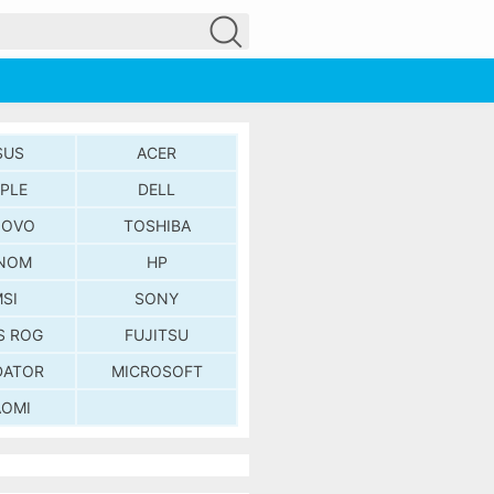
SUS
ACER
PLE
DELL
NOVO
TOSHIBA
NOM
HP
SI
SONY
S ROG
FUJITSU
DATOR
MICROSOFT
AOMI