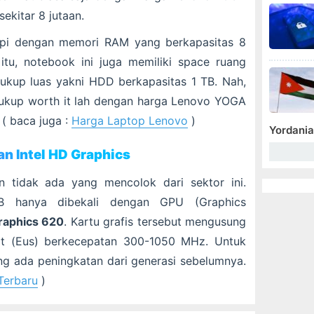
ekitar 8 jutaan.
kapi dengan memori RAM yang berkapasitas 8
tu, notebook ini juga memiliki space ruang
kup luas yakni HDD berkapasitas 1 TB. Nah,
ukup worth it lah dengan harga Lenovo YOGA
( baca juga :
Harga Laptop Lenovo
)
Yordania
n Intel HD Graphics
in tidak ada yang mencolok dari sektor ini.
 hanya dibekali dengan GPU (Graphics
Graphics 620
. Kartu grafis tersebut mengusung
nit (Eus) berkecepatan 300-1050 MHz. Untuk
g ada peningkatan dari generasi sebelumnya.
Terbaru
)